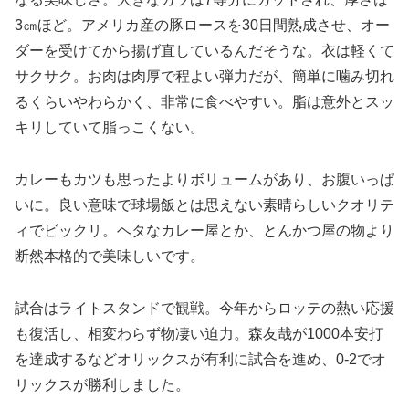
3㎝ほど。アメリカ産の豚ロースを30日間熟成させ、オー
ダーを受けてから揚げ直しているんだそうな。衣は軽くて
サクサク。お肉は肉厚で程よい弾力だが、簡単に噛み切れ
るくらいやわらかく、非常に食べやすい。脂は意外とスッ
キリしていて脂っこくない。
カレーもカツも思ったよりボリュームがあり、お腹いっぱ
いに。良い意味で球場飯とは思えない素晴らしいクオリテ
ィでビックリ。ヘタなカレー屋とか、とんかつ屋の物より
断然本格的で美味しいです。
試合はライトスタンドで観戦。今年からロッテの熱い応援
も復活し、相変わらず物凄い迫力。森友哉が1000本安打
を達成するなどオリックスが有利に試合を進め、0-2でオ
リックスが勝利しました。