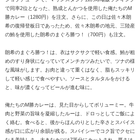
で同率2位となった、熟成とんかつを使用した俺たちのМ
勝カレー（1280円）を注文。さらに、この日は佐々木朗
希の復帰登板日であったため、佐々木朗希の地元、三陸産
の鮪を使用した朗希のまぐろ勝つ！（700円）も注文。
朗希のまぐろ勝つ！は、衣はサクサクで軽い食感。鮪が粗
めのすり身状になっていてメンチカツみたいで、ツナの様
な風味がします。お肉と違って重くはなく、脂もスッキリ
して軽い感じで食べやすい。ソースとタルタルをかける
と、味が濃くなってビールが進む味に。
俺たちのМ勝カレーは、見た目からしてボリューミー。牛
肉と野菜の旨味を凝縮したルーは、ドロっとしてご飯によ
く絡む。食べると、後からほんのりとした辛さとスパイス
感が口に広がり余韻が残る。スパイシーでコク旨でクセに
なる美味しさ。大きなカツは7等分にカットされ、厚さは