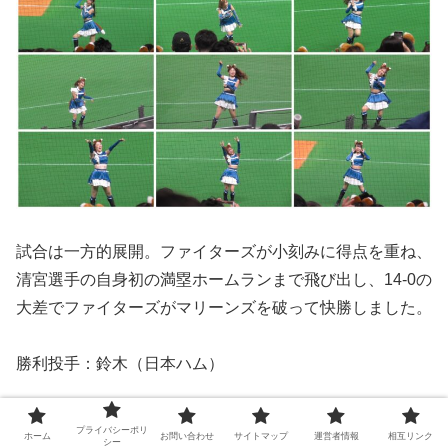
試合は一方的展開。ファイターズが小刻みに得点を重ね、
清宮選手の自身初の満塁ホームランまで飛び出し、14-0の
大差でファイターズがマリーンズを破って快勝しました。
勝利投手：鈴木（日本ハム）
敗戦投手：佐藤奨（千葉ロッテ）
プライバシーポリ
ホーム
お問い合わせ
サイトマップ
運営者情報
相互リンク
シー