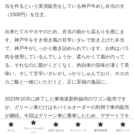
当を作るという実演販売をしている神戸牛めし弁当の大
（1500円）を注文。
出来たてホヤホヤのため、弁当の箱から温もりを感じま
す。神戸牛をすき焼き風の甘辛いタレで炊き上げた弁当
で、神戸牛がしっかり敷き詰められています。お肉はバラ
肉を使用しているんでしょうか、柔らかくて脂がのって
る。それなのに脂がくどくなく、肉自体の旨味が凄くて美
味い。そして甘辛いタレがしっかりしゅんでおり、ホカホ
カご飯と一緒にいただくと、正に至福の逸品に。
2023年10月に終了した東海道新幹線内のワゴン販売です
が、グリーン車だけはモバイルオーダーの利用で車内販売
が継続。今回はグリーン車に乗車したため、デザートでキ
ンキンに冷えすぎて霜が付着した、スゴイカタイアイスと
プライバシーポリ
ホーム
お問い合わせ
サイトマップ
運営者情報
相互リンク
の異名を持つ車内販売アイスクリームのチョコレートを注
シー