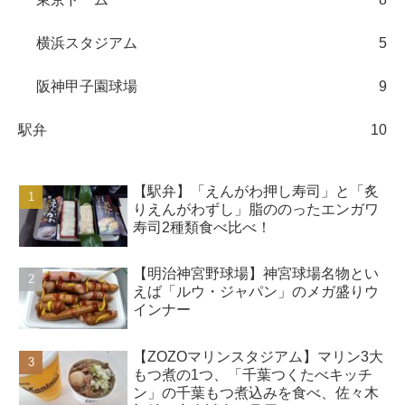
横浜スタジアム
5
阪神甲子園球場
9
駅弁
10
【駅弁】「えんがわ押し寿司」と「炙
りえんがわずし」脂ののったエンガワ
寿司2種類食べ比べ！
【明治神宮野球場】神宮球場名物とい
えば「ルウ・ジャパン」のメガ盛りウ
インナー
【ZOZOマリンスタジアム】マリン3大
もつ煮の1つ、「千葉つくたべキッチ
ン」の千葉もつ煮込みを食べ、佐々木