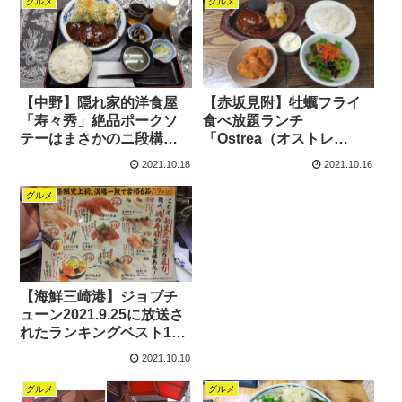
グルメ
グルメ
【中野】隠れ家的洋食屋
【赤坂見附】牡蠣フライ
「寿々秀」絶品ポークソ
食べ放題ランチ
テーはまさかのニ段構造
「Ostrea（オストレ
で大満足
ア）」牛100%デミグラス
2021.10.18
2021.10.16
ハンバーグ&おかわり自由
なカキフライを爆食い
グルメ
【海鮮三崎港】ジョブチ
ューン2021.9.25に放送さ
れたランキングベスト10
は番組史上初の満場一致
2021.10.10
合格が6品も
グルメ
グルメ