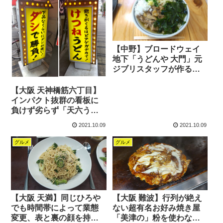
【中野】ブロードウェイ
地下「うどんや 大門」元
ジブリスタッフが作るあ
っさり出汁の本格的な絶
品讃岐の肉うどん
【大阪 天神橋筋六丁目】
インパクト抜群の看板に
負けず劣らず「天六うど
ん」アゲがデカすぎるけ
2021.10.09
2021.10.09
つねうどんとミニじゃな
いミニ牛すじ丼
グルメ
グルメ
【大阪 天満】同じひろや
【大阪 難波】行列が絶え
でも時間帯によって業態
ない超有名お好み焼き屋
変更、表と裏の顔を持つ
「美津の」粉を使わない