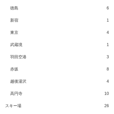
徳島
6
新宿
1
東京
4
武蔵境
1
羽田空港
3
赤坂
8
越後湯沢
4
高円寺
10
スキー場
26