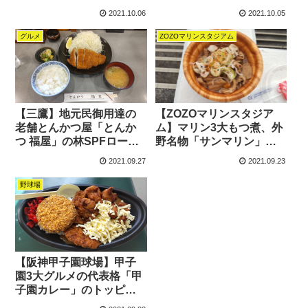
大衆イタリアン「裏
フワトロの名物山芋焼
2021.10.06
2021.10.05
HIROYA」名物カニとブロ
ッコリーのかにみそクリ
グルメ
ZOZOマリンスタジアム
ームパスタ
【三鷹】地元民御用達の
【ZOZOマリンスタジア
老舗とんかつ屋「とんか
ム】マリン3大もつ煮、外
つ 福屋」の林SPFロース
野名物「サンマリン」亡
カツ定食は厚切り・やわ
き曽根会長のもつ煮込み&
2021.09.27
2021.09.23
らか・脂上質
モツライス
野球場
【阪神甲子園球場】甲子
園3大グルメの代表格「甲
子園カレー」のトッピン
グ全盛りグランドスラム