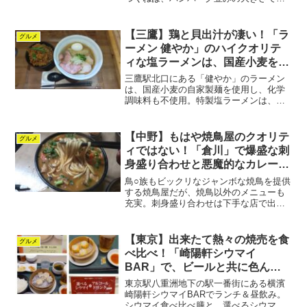
本使用。煮込みは醤油ベースであっさ
り。牛すじと大根はトロトロになるまで
柔らかく煮込まれています。非常にコス
【三鷹】鶏と貝出汁が凄い！「ラ
グルメ
パが良い。
ーメン 健やか」のハイクオリテ
ィな塩ラーメンは、国産小麦を使
用したこだわりの無添加ラーメン
三鷹駅北口にある「健やか」のラーメン
は、国産小麦の自家製麺を使用し、化学
調味料も不使用。特製塩ラーメンは、鶏
と貝の出汁が凄いコク旨スープに、小麦
の風味が感じる歯切れの良い麺、豚と鶏
の2種類のチャーシューが合わさった絶品
【中野】もはや焼鳥屋のクオリテ
グルメ
ラーメン。炊き込みご飯も絶品。
ィではない！「倉川」で爆盛な刺
身盛り合わせと悪魔的なカレーう
どんを
鳥○族もビックリなジャンボな焼鳥を提供
する焼鳥屋だが、焼鳥以外のメニューも
充実。刺身盛り合わせは下手な店で出す
刺身よりも新鮮で美味くて豪快。カレー
うどんは止まらなくなる美味しさ。残っ
たルーにご飯を入れてリゾット風に。野
【東京】出来たて熱々の焼売を食
グルメ
菜の旨味がたっぷり出たルーに米が絡ん
べ比べ！「崎陽軒シウマイ
で悪魔的な美味しさに。
BAR」で、ビールと共に色んな
種類のシウマイを食べ比べ
東京駅八重洲地下の駅一番街にある横濱
崎陽軒シウマイBARでランチ＆昼飲み。
シウマイ食べ比べ膳と、選べるシウマイ