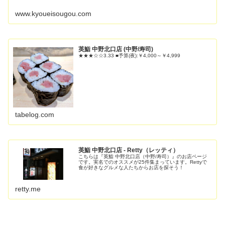
www.kyoueisougou.com
英鮨 中野北口店 (中野/寿司)
★★★☆☆3.33 ■予算(夜):￥4,000～￥4,999
tabelog.com
英鮨 中野北口店 - Retty（レッティ）
こちらは『英鮨 中野北口店（中野/寿司）』のお店ページ
です。実名でのオススメが25件集まっています。Rettyで
食が好きなグルメな人たちからお店を探そう！
retty.me