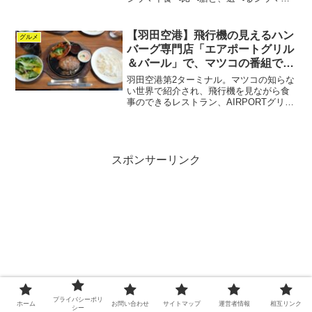
+アルコールドリンクセットを注文。美味
しい色んな種類の焼売たちをブラウマイ
スターでいただけるのは最高。崎陽軒好
【羽田空港】飛行機の見えるハン
グルメ
きにはオススメな店。
バーグ専門店「エアポートグリル
＆バール」で、マツコの番組で紹
介された温玉ハンバーグ＆粗挽き
羽田空港第2ターミナル。マツコの知らな
ソーセージを
い世界で紹介され、飛行機を見ながら食
事のできるレストラン、AIRPORTグリル
＆バール。人気No.1メニューのとろとろ
温玉ハンバーグ＆粗挽きソーセージは、
温玉と特製ソースの絡んだハンバーグが
美味しく、ライスと共に食べると悪魔的
な美味さに。
スポンサーリンク
プライバシーポリ
ホーム
お問い合わせ
サイトマップ
運営者情報
相互リンク
シー