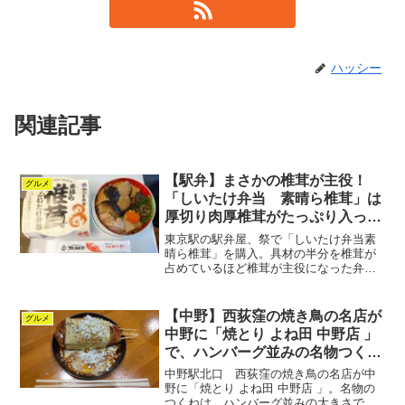
ハッシー
関連記事
【駅弁】まさかの椎茸が主役！
グルメ
「しいたけ弁当 素晴ら椎茸」は
厚切り肉厚椎茸がたっぷり入った
ヘルシー弁当
東京駅の駅弁屋、祭で「しいたけ弁当素
晴ら椎茸」を購入。具材の半分を椎茸が
占めているほど椎茸が主役になった弁
当。山椒炊込みご飯の上に肉厚のジャン
ボ椎茸がたっぷり乗った、美味しくてヘ
ルシーな弁当。
【中野】西荻窪の焼き鳥の名店が
グルメ
中野に「焼とり よね田 中野店 」
で、ハンバーグ並みの名物つくね
を
中野駅北口 西荻窪の焼き鳥の名店が中
野に「焼とり よね田 中野店 」。名物の
つくねは、ハンバーグ並みの大きさで串4