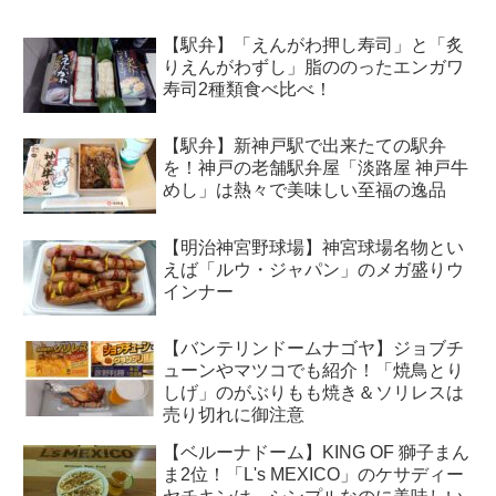
【駅弁】「えんがわ押し寿司」と「炙
りえんがわずし」脂ののったエンガワ
寿司2種類食べ比べ！
【駅弁】新神戸駅で出来たての駅弁
を！神戸の老舗駅弁屋「淡路屋 神戸牛
めし」は熱々で美味しい至福の逸品
【明治神宮野球場】神宮球場名物とい
えば「ルウ・ジャパン」のメガ盛りウ
インナー
【バンテリンドームナゴヤ】ジョブチ
ューンやマツコでも紹介！「焼鳥とり
しげ」のがぶりもも焼き＆ソリレスは
売り切れに御注意
【ベルーナドーム】KING OF 獅子まん
ま2位！「L's MEXICO」のケサディー