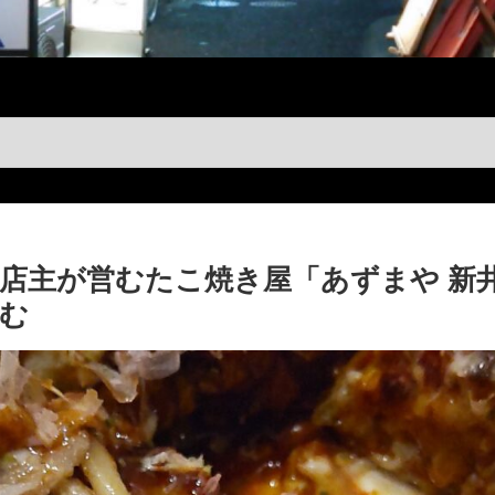
店主が営むたこ焼き屋「あずまや 新
む