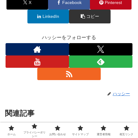
X
Facebook
Pinterest
LinkedIn
コピー
ハッシーをフォローする
ハッシー
関連記事
【三鷹】食べ放題ランチが1000
プライバシーポリ
グルメ
ホーム
お問い合わせ
サイトマップ
運営者情報
相互リンク
シー