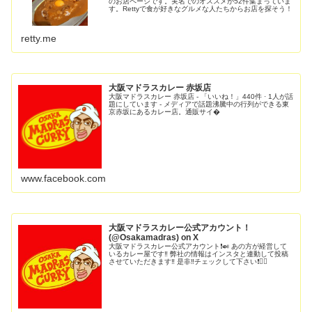
のお店ページです。実名でのオススメが52件集まっていま
す。Rettyで食が好きなグルメな人たちからお店を探そう！
retty.me
大阪マドラスカレー 赤坂店
大阪マドラスカレー 赤坂店 - 「いいね！」440件 · 1人が話
題にしています - メディアで話題沸騰中の行列ができる東
京赤坂にあるカレー店。通販サイ�
www.facebook.com
大阪マドラスカレー公式アカウント！
(@Osakamadras) on X
大阪マドラスカレー公式アカウント❗️🍛 あの方が経営して
いるカレー屋です‼️ 弊社の情報はインスタと連動して投稿
させていただきます‼️ 是非‼️チェックして下さい❗️🙇‍♂️