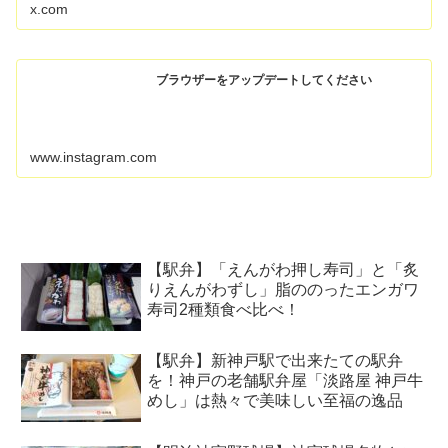
x.com
ブラウザーをアップデートしてください
www.instagram.com
【駅弁】「えんがわ押し寿司」と「炙
りえんがわずし」脂ののったエンガワ
寿司2種類食べ比べ！
【駅弁】新神戸駅で出来たての駅弁
を！神戸の老舗駅弁屋「淡路屋 神戸牛
めし」は熱々で美味しい至福の逸品