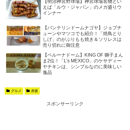
【明治神宮野球場】神宮球場名物とい
えば「ルウ・ジャパン」のメガ盛りウ
インナー
【バンテリンドームナゴヤ】ジョブチ
ューンやマツコでも紹介！「焼鳥とり
しげ」のがぶりもも焼き＆ソリレスは
売り切れに御注意
【ベルーナドーム】KING OF 獅子まん
ま2位！「L's MEXICO」のケサディー
ヤチキンは、シンプルなのに美味しい
逸品
グルメ
赤坂
スポンサーリンク