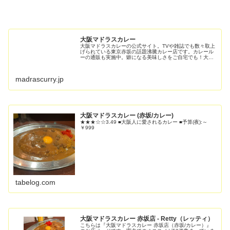
大阪マドラスカレー
大阪マドラスカレーの公式サイト。TVや雑誌でも数々取上
げられている東京赤坂の話題沸騰カレー店です。カレール
ーの通販も実施中。癖になる美味しさをご自宅でも！大事
な人にも！全国発送いたします。
madrascurry.jp
大阪マドラスカレー (赤坂/カレー)
★★★☆☆3.49 ■大阪人に愛されるカレー ■予算(夜):～
￥999
tabelog.com
大阪マドラスカレー 赤坂店 - Retty（レッティ）
こちらは『大阪マドラスカレー 赤坂店（赤坂/カレー）』