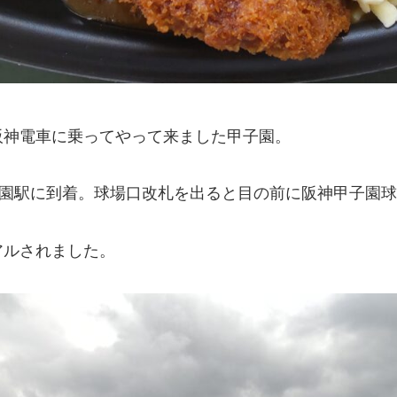
阪神電車に乗ってやって来ました甲子園。
子園駅に到着。球場口改札を出ると目の前に阪神甲子園
アルされました。