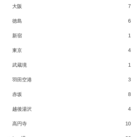
大阪
7
徳島
6
新宿
1
東京
4
武蔵境
1
羽田空港
3
赤坂
8
越後湯沢
4
高円寺
10