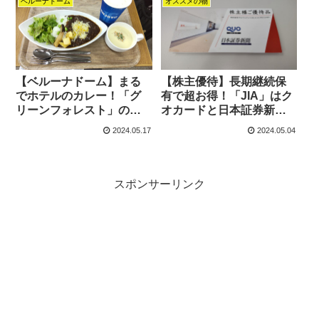
ベルーナドーム
オススメの物
【ベルーナドーム】まる
【株主優待】長期継続保
でホテルのカレー！「グ
有で超お得！「JIA」はク
リーンフォレスト」の焼
オカードと日本証券新聞
きチーズカレーは、球場
購買券が長期保有でどん
2024.05.17
2024.05.04
飯のレベルを超える本格
どん増えていく
欧風カレー
スポンサーリンク